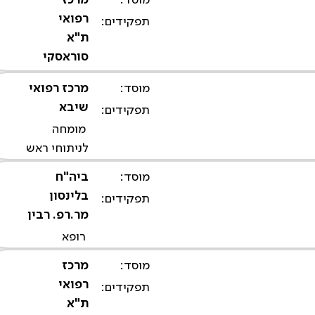
רפואי
תפקידים:
ת"א
סוראסקי
מנהלת
מוסד:
מרכז רפואי
השירות
שיבא
תפקידים:
לגידולי
מומחה
ראש
לניתוחי ראש
צוואר,
וצוואר
המערך
מוסד:
ביה"ח
ומיקרוכירורגיה
האונקולוגי
בלינסון
תפקידים:
משחזרת
מר.רפ. רבין
רופא
בכיר במערך
מוסד:
מרכז
אא"ג -
רפואי
תפקידים:
ניתוחי ראש
ת"א
וצוואר​,