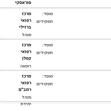
סוראסקי
מנהל
מומחה
המעבדה
מוסד:
מרכז
לכירורגיה
לגידולי ראש
רפואי
תפקידים:
אונקולוגית
צוואר
ברזילי
ומשחזרת
מנהל
של ראש
המחלקה
וצוואר
מוסד:
מרכז
לכירורגיית
רפואי
תפקידים:
פה
קפלן
ולסתות
רופאה
בכירה,
מוסד:
מרכז
מנתחת
רפואי
תפקידים:
ראש צוואר
רמב"ם
מנהל
יחידת
ניתוחי