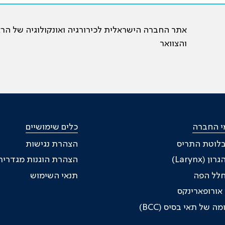
ראש
צוואר,
אתר החברה הישראלית לכירורגיה ואונקולוגיה של הר
מחלקת
והצוואר
אא"ג
י החברה
כלים שימושיים
בלוטת התריס
הצהרת נגישות
ן (Larynx)
הצהרת הוגנות מגדרית
חלל הפה
תנאי השימוש
 אורופארינקס
ה של תאי בסיס (BCC)