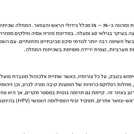
קרצינומה של ההיפופרינקס היא מחלה נדירה יחסית ומהווה כ-3% – 5% מכלל גידולי הראש והצוואר. המחלה שכ
כמה בגברים מאשר בנשים, עם יחס של כ-4:1, ונפוצה בעיקר בגילאי 60 ומעלה. במדינות מזרח אסיה וחלקים ממזר
ל חשיפה רבה יותר לגורמי סיכון סביבתיים ותזונתיים. עם השני
ות מערביות, נצפית ירידה מסוימת בשכיחות המחלה.
ימוש בטבק, על כל צורותיו, כאשר שתיית אלכוהול מוגברת פועל
מחלות רפלוקס כרוניות של חומצות קיבה ומרה לגרון, וכן זיהומי
טן באזור זה. קיימת גם תרומה גנטית במספר מקרים, אך היא פח
דומיננטית מגורמי סיכון סביבתיים. בשונה מאזורי ראש-צוואר אחרים, תפקיד נגיף הפפ