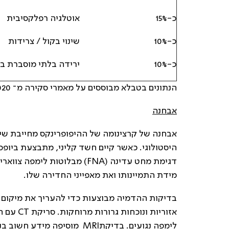
כ-15%
אוטלגיה רפלקסיבית
כ-10%
שינוי בקול / צרידות
כ-10%
ירידה בלתי מוסברת 
הנתונים בטבלא מבוססים על מאמרי סקירה מ־ Cohen et al., 2020 ו־UpToDate 2024..
אבחנה
אבחנה של קרצינומה של ההיפופרינקס מחייבת שי
היסטולוגי. כאשר קיים חשד קליני, מתבצעת ביופס
דגימת מחט עדינה (FNA) מבלוט
מידת התמיינותו ואת מאפייני החדירה שלו.
בדיקות ההדמיה מבוצעות כדי להעריך את מיקום ה
אזוריות 
לימפה נגועים. בדיקתMRI מוסי