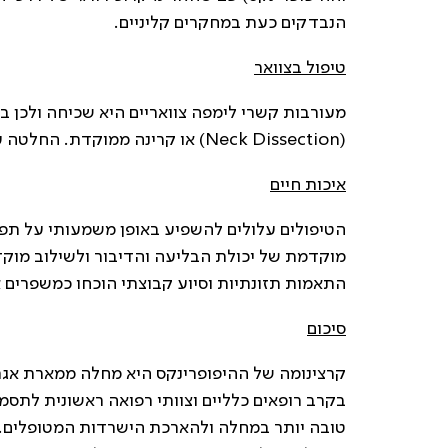
הנבדקים כעת במחקרים קליניים.
טיפול בצוואר
מעורבות קשרי לימפה צוואריים היא שכיחה ולכן בח
(Neck Dissection) או קרינה ממוקדת. החלטה על אופי הטיפול הצווארי תלויה בממצאי הדמיה ובביופסיות.
איכות חיים
הטיפולים עלולים להשפיע באופן משמעותי על תפקו
מוקדמת של יכולת הבליעה והדיבור ולשילוב מוקד
התאמות תזונתיות וסיוע קבוצתי הוכחו כמשפרים א
סיכום
קרצינומה של ההיפופרינקס היא מחלה ממארת אג
בקרב רופאים כלליים וצוותי רפואה ראשונית לתסמ
טובה יותר במחלה ולהארכת הישרדות המטופלים. 