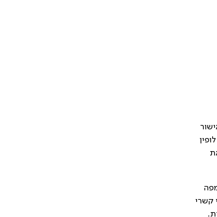
ישור
ופין
את
מפה
יהוי קשרי
ות.