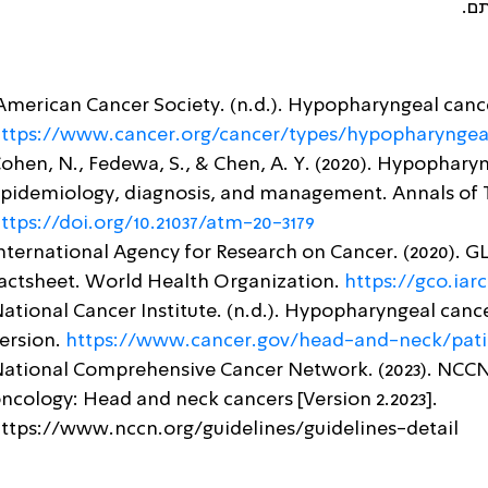
ם.
merican Cancer Society. (n.d.). Hypopharyngeal canc
ttps://www.cancer.org/cancer/types/hypopharyngea
ohen, N., Fedewa, S., & Chen, A. Y. (2020). Hypophary
pidemiology, diagnosis, and management. Annals of Tr
ttps://doi.org/10.21037/atm-20-3179
nternational Agency for Research on Cancer. (2020)
actsheet. World Health Organization.
https://gco.iarc
ational Cancer Institute. (n.d.). Hypopharyngeal ca
ersion.
https://www.cancer.gov/head-and-neck/pat
ational Comprehensive Cancer Network. (2023). NCCN c
ncology: Head and neck cancers [Version 2.2023].
ttps://www.nccn.org/guidelines/guidelines-detail