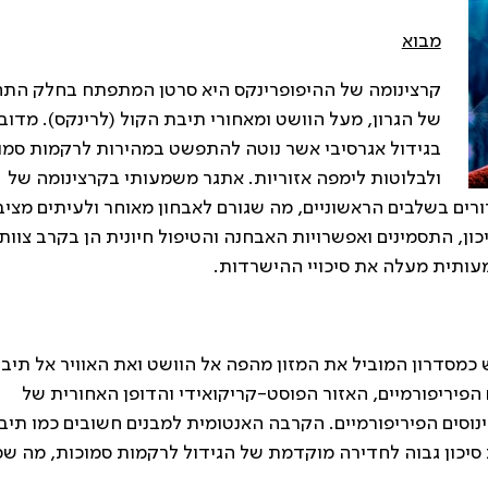
מבוא
קרצינומה של ההיפופרינקס היא סרטן המתפתח בחלק התח
של הגרון, מעל הוושט ומאחורי תיבת הקול (לרינקס). מדוב
בגידול אגרסיבי אשר נוטה להתפשט במהירות לרקמות סמו
ולבלוטות לימפה אזוריות. אתגר משמעותי בקרצינומה של
ורים בשלבים הראשוניים, מה שגורם לאבחון מאוחר ולעיתים מציב
ון, התסמינים ואפשרויות האבחנה והטיפול חיונית הן בקרב צוות
מעותית מעלה את סיכויי ההישרדות.
מסדרון המוביל את המזון מהפה אל הוושט ואת האוויר אל תיב
ם הפיריפורמיים, האזור הפוסט-קריקואידי והדופן האחורית של
נוסים הפיריפורמיים. הקרבה האנטומית למבנים חשובים כמו תיב
ת סיכון גבוה לחדירה מוקדמת של הגידול לרקמות סמוכות, מה 