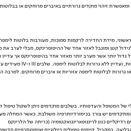
נקציונלי ומאפשרת זיהוי מוקדים גרורתיים באיברים מרוחקים או בבלוטות
גודל הגידול הראשוני, מידת החדירה לרקמות סמוכות, מעורבות בלוטות לימפה
ת גרורות מרוחקות. שלב I מתייחס לגידול קטן ומוגבל לאזור אחד של ההיפופרינקס, מבלי לערב את
בלוטות הלימפה. שלב II מציין גידול גדול יותר אשר מערב יותר מאזור אחד בהיפופרינקס אך עדיין 
מערב את הלרינקס, הוושט או רקמות סמוכות נוספות, ועדיין ללא גרורות לבלוטות לימפה. שלבים III ו-IV
גרורות לבלוטות לימפה אזוריות או איברים מרוחקים. למרבה ה
של המטופל והעדפותיו. בשלבים מוקדמים ניתן לשקול טיפול קר
 המתקדמים יש צורך בכימורדיותרפיה משולבת. כאשר המחלה מ
ם רדיקליים כגון לרינגופארינגואקטומיה (כריתה של הלרינקס
ליעה. במקביל, קיימים טיפולים ביולוגיים ואימונותרפיים חדשים