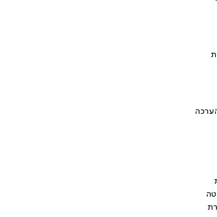
ת
הערכה
טה
רת