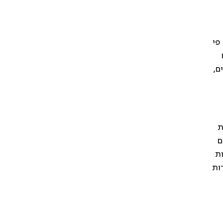
יחה פי
ח
ם,
ת
ם
ות
ילומה האנושי (HPV) בהיווצרות