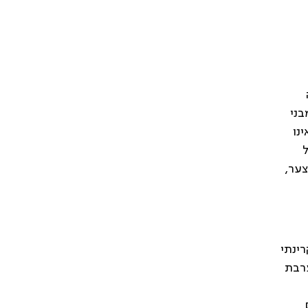
 מבני
אינו
 מעידים על
צער,
ינתי
ערבת