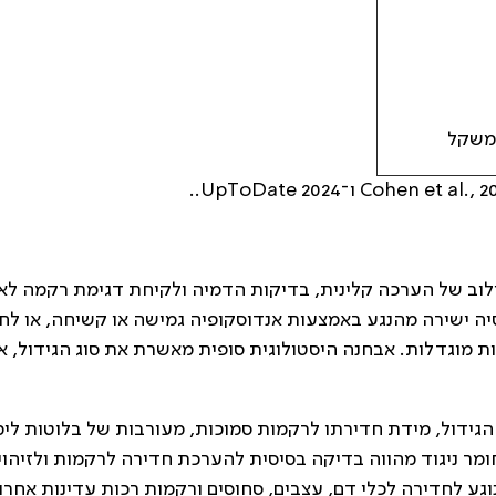
במשקל
לוב של הערכה קלינית, בדיקות הדמיה ולקיחת דגימת רקמה לא
יה ישירה מהנגע באמצעות אנדוסקופיה גמישה או קשיחה, או לחל
ות לימפה צוואריות מוגדלות. אבחנה היסטולוגית סופית מאשרת את סוג הגידול, 
גידול, מידת חדירתו לרקמות סמוכות, מעורבות של בלוטות לי
ונוכחות גרורות מרוחקות. סריקת CT עם חומר ניגוד מהווה בדיקה בסיסית להערכת חדירה לרקמות ולז
פה מידע חשוב בנוגע לחדירה לכלי דם, עצבים, סחוסים ורקמות רכות עדינות אחר