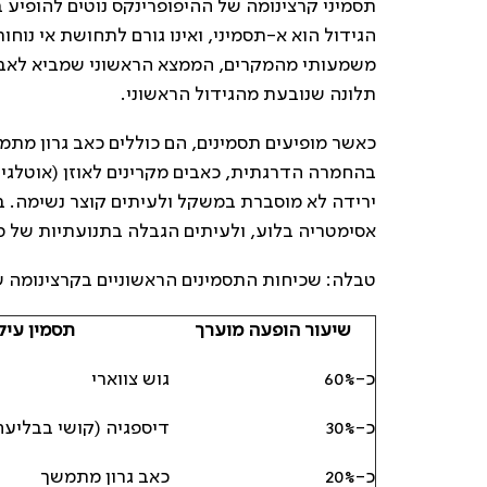
תסמיני קרצינומה של ההיפופרינקס נוטים להופיע
הגידול הוא א-תסמיני, ואינו גורם לתחושת אי נוח
משמעותי מהמקרים, הממצא הראשוני שמביא לאבחון
תלונה שנובעת מהגידול הראשוני.
כאשר מופיעים תסמינים, הם כוללים כאב גרון מתמ
בהחמרה הדרגתית, כאבים מקרינים לאוזן (אוטלגיה 
ירידה לא מוסברת במשקל ולעיתים קוצר נשימה. בב
אסימטריה בלוע, ולעיתים הגבלה בתנועתיות של מ
טבלה: שכיחות התסמינים הראשוניים בקרצינומה ש
שיעור הופעה מוערך
תסמין עיק
כ-60%
גוש צווארי
כ-30%
דיספגיה (קושי בבליעה
כ-20%
כאב גרון מתמשך