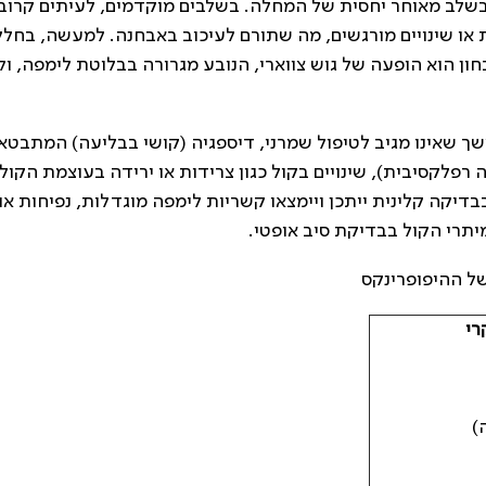
 בשלב מאוחר יחסית של המחלה. בשלבים מוקדמים, לעיתים קרוב
ות או שינויים מורגשים, מה שתורם לעיכוב באבחנה. למעשה, בחל
 הוא הופעה של גוש צווארי, הנובע מגרורה בבלוטת לימפה, ול
שך שאינו מגיב לטיפול שמרני, דיספגיה (קושי בבליעה) המתבטא
רפלקסיבית), שינויים בקול כגון צרידות או ירידה בעוצמת הקול,
דיקה קלינית ייתכן ויימצאו קשריות לימפה מוגדלות, נפיחות או
יתרי הקול בבדיקת סיב אופטי.
ל ההיפופרינקס
רי
)