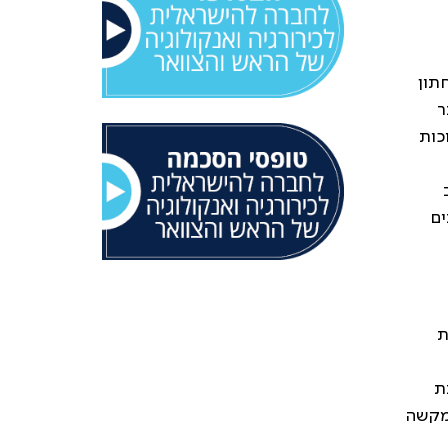
תון
ר
כות
ים
ת
ת
שמקשה