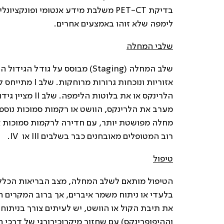
בדיקת PET-CT משלבת מידע אנטומי ופו
לימפה שלא זוהו באמצעים אחרים.
שלבי המחלה
שלב המחלה (Staging) מבוסס על 
אזוריות ונוכחו
הלרינקס או את 
מחלה מפושטת יותר, עם חדירה לרקמות סמוכות או 
רוב המטופלים מאובחנים כבר בשלבים III או IV.
טיפול
הטיפול מותאם לשלב המחלה, מצב הבריאות הכללי 
בלעדי או ניתוח משמר איברים, אך ברוב המקרים
את תיבת הקול או הוושט, יש לעיתים צורך בניתוחי
וההיפופרינקס) עם שחזור מיקרוכירורגי של דרכי הב