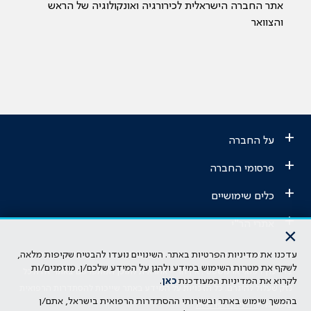
אתר החברה הישראלית לכירורגיה ואונקולוגיה של הראש
והצוואר
+
על החברה
+
פרסומי החברה
+
כלים שימושיים
+
אתרי הר"י
×
עדכנו את מדיניות הפרטיות באתר. השינויים נועדו להבטיח שקיפות מלאה,
הבהרה משפטית: כל נושא המופיע באתר זה נועד להשכלה בלבד ואין לראות
לשקף את מטרות השימוש במידע ולהגן על המידע שלכם/ן. מוזמנים/ות
בו ייעוץ רפואי או משפטי. אין הר"י אחראית לתוכן המתפרסם באתר זה ולכל
לקרוא את המדיניות המעודכנת
כאן
.
נזק שעלול להיגרם. כל הזכויות על המידע באתר שייכות להסתדרות הרפואית
בהמשך שימוש באתר ובשירותי ההסתדרות הרפואית בישראל, אתם/ן
בישראל.
מדיניות הפרטיות