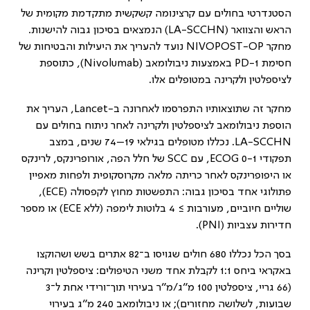
הסטנדרטי בחולים עם קרצינומה קשקשית מתקדמת מקומית של
הראש והצוואר (
LA-SCCHN
) הנמצאים בסיכון גבוה להישנות.
מחקר
NIVOPOST-OP
נועד להעריך את היעילות והבטיחות של
חסימת
PD-1
באמצעות ניבולומאב (
Nivolumab
), כתוספת
לציספלטין ולקרינה במטופלים אלו.
מחקר זה שתוצאותיו התפרסמו לאחרונה ב-
Lancet
, העריך את
הוספת ניבולומאב לציספלטין ולקרינה לאחר ניתוח בחולים עם
LA-SCCHN
. נכללו מטופלים בגילאי 19–74 שנים, במצב
תפקודי
ECOG 0-1
, עם
SCC
של חלל הפה, אורופרינקס, לרינקס
או היפופרינקס לאחר כריתה מלאה מקרוסקופית ולפחות מאפיין
פתולוגי אחד בסיכון גבוה: התפשטות מחוץ לקפסולה (
ECE
),
שוליים חיוביים, מעורבות ≥ 4 בלוטות לימפה (ללא
ECE
) או מספר
חדירות עצביות (
PNI
).
בסך הכל נכללו 680 חולים שגויסו ב־82 אתרים בשש ושהוקצו
באקראי ביחס 1:1 לקבלת אחד משני הטיפולים: ציספלטין וקרינה
(66 גריי, ציספלטין 100 מ״ג/מ״ר בעירוי תוך־ורידי אחת ל־3
שבועות, לשלושה מחזורים); או ניבולומאב 240 מ״ג בעירוי