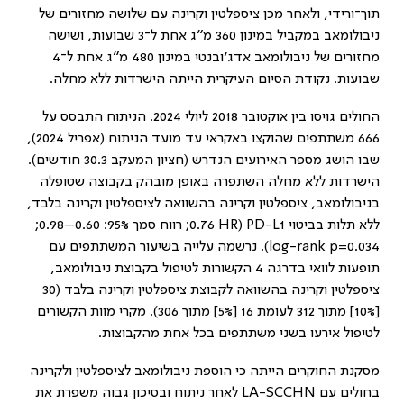
תוך־ורידי, ולאחר מכן ציספלטין וקרינה עם שלושה מחזורים של
ניבולומאב במקביל במינון 360 מ״ג אחת ל־3 שבועות, ושישה
מחזורים של ניבולומאב אדג’ובנטי במינון 480 מ״ג אחת ל־4
שבועות. נקודת הסיום העיקרית הייתה הישרדות ללא מחלה.
החולים גויסו בין אוקטובר 2018 ליולי 2024. הניתוח התבסס על
666 משתתפים שהוקצו באקראי עד מועד הניתוח (אפריל 2024),
שבו הושג מספר האירועים הנדרש (חציון המעקב 30.3 חודשים)
.
הישרדות ללא מחלה השתפרה באופן מובהק בקבוצה שטופלה
בניבולומאב, ציספלטין וקרינה בהשוואה לציספלטין וקרינה בלבד,
ללא תלות בביטוי
PD-L1
‏(
HR
log-rank p=0.034
). נרשמה עלייה בשיעור המשתתפים עם
תופעות לוואי בדרגה 4 הקשורות לטיפול בקבוצת ניבולומאב,
ציספלטין וקרינה בהשוואה לקבוצת ציספלטין וקרינה בלבד (30
[10%] מתוך 312 לעומת 16 [5%] מתוך 306). מקרי מוות הקשורים
לטיפול אירעו בשני משתתפים בכל אחת מהקבוצות
.
מסקנת החוקרים הייתה כי הוספת ניבולומאב לציספלטין ולקרינה
בחולים עם
LA-SCCHN
לאחר ניתוח ובסיכון גבוה משפרת את