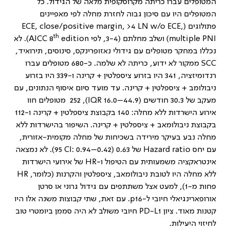
המטופלים עברו כריתה מקרוסקופית מלאה של הגידול. כל
המטופלים היו עם סיכון גבוה לחזרת מחלה לפי מאפיינים
פתולוגים (
ECE, close/positive margin, >4 LN w/o ECE,
th
multiple PNI
) ושלב מחלתם (3-4, לפי
edition
AJCC 8
). לא
נכללו במחקר מטופלים עם גידולי נאזופרינקס, סינוסים, תירואיד,
SCC
ממקור לא ידוע, כריתה לא שלמה. כ-680 מטופלים עברו
רנדומיזציה, 341 היו בזרוע ציספלטין + קרינה ו-339 היו בזרוע
ניבולומב + ציספלטין + קרינה. עד מועד סיום איסוף הנתונים, עם
מעקב של 30.3 חודשים
(IQR 16.0–44.9)
, 252 מטופלים חוו
אירוע הישרדות ללא מחלה: 140 בקבוצת ציספלטין + קרינה ו-112
בקבוצת ניבולומאב + ציספלטין + קרינה. השיפור בהישרדות ללא
מחלה נבע בעיקר מירידה בשכיחות של מחלה מקומית-אזורית,
עם יחס
Hazard ratio
של 0.63 (0.42–0.94
95 CI:
). לא נמצאה
אינטראקציה משמעותית עם הטיפול ו-
HR
של אירועי הישרדות
ללא מחלה היו לטובת ניבולומאב, ציספלטין והקרנות (כלומר,
HR
פחות מ-1), למעט אצל משתתפים עם גידול גרוני או סרטן
אורופארינגיאלי חיובי ל-
p16
. עם זאת, שתי קבוצות משנה אלו היו
קטנות מאוד. ציון
PD-L1
חיובי משולב לא היה סממן ביומטרי טוב
לחיזוי היעילות.