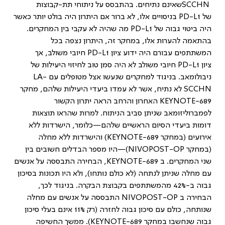
SCCHN
שאינם נתיחים. בהתבסס על ניתוחי תת-קבוצות
של
PD-L1
בניסויים אלו, לא ברור אם היתרון היה בולט יותר כאשר
היה ביטוי גבוה של
PD-L1
מה שהיה לא עקבי בין המחקרים.
בהתאמה להערות אלו, במחקר זה, היתרון נצפה בכל
המשתתפים עבורם היה ידוע ציון
PD-L1
חיובי משולב, אך
ציון
PD-L1
חיובי משולב לא היה סמן טוב לחיזוי היעילות של
ניבולומאב
.
בניגוד למחקרים שנעשו אצל מטופלים עם
LA-
SCCHN
לא נתיח, אשר לא עמדו ביעדי היעילות שלהם, מחקר
KEYNOTE-689
האחרון והרחב הראה יתרון הקשור
לפמברוליזומאב שניתן סביב הניתוח. למרות שהראו תוצאות
דומות ביעדי הסיום הראשיים שלהם—כלומר, הישרדות ללא
אירועים (במחקר
KEYNOTE-689
) והישרדות ללא מחלה
(במחקר
NIVOPOST-OP
)—היו מספר הבדלים חשובים בין
שני המחקרים. ב
KEYNOTE-689
, הבחירה התבססה על אנשים
עם מחלה שניתן לנתחה (לא כולם נותחו), ולא היו תכונות בסיכון
גבוה ב-42% מהמשתתפים בקבוצת הבקרה. בניגוד לכך,
הבחירה ב
NIVOPOST-OP
התבססה על אנשים עם מחלה
שנותחה, כולם עם סיכון גבוה לחזרה (רק 11% אינם בעלי סיכון
גבוה שנחשבו במחקר
KEYNOTE-689
). ממשך החשיפה