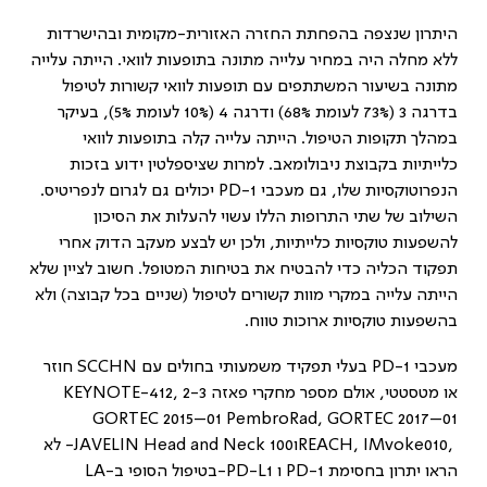
היתרון שנצפה בהפחתת החזרה האזורית-מקומית ובהישרדות
ללא מחלה היה במחיר עלייה מתונה בתופעות לוואי. הייתה עלייה
מתונה בשיעור המשתתפים עם תופעות לוואי קשורות לטיפול
בדרגה 3 (73% לעומת 68%) ודרגה 4 (10% לעומת 5%), בעיקר
במהלך תקופות הטיפול. הייתה עלייה קלה בתופעות לוואי
כלייתיות בקבוצת ניבולומאב. למרות שציספלטין ידוע בזכות
הנפרוטוקסיות שלו, גם מעכבי
PD-1
יכולים גם לגרום לנפריטיס.
השילוב של שתי התרופות הללו עשוי להעלות את הסיכון
להשפעות טוקסיות כלייתיות, ולכן יש לבצע מעקב הדוק אחרי
תפקוד הכליה כדי להבטיח את בטיחות המטופל. חשוב לציין שלא
הייתה עלייה במקרי מוות קשורים לטיפול (שניים בכל קבוצה) ולא
בהשפעות טוקסיות ארוכות טווח.
מעכבי
PD-1
בעלי תפקיד משמעותי בחולים עם
SCCHN
חוזר
או מטסטטי, אולם מספר מחקרי פאזה 2-3
KEYNOTE-412,
GORTEC 2015–01 PembroRad, GORTEC 2017–01
REACH, IMvoke010,
ו
-JAVELIN Head and Neck 100
לא
הראו יתרון בחסימת
PD-1
ו
-PD-L1
בטיפול הסופי ב
LA-