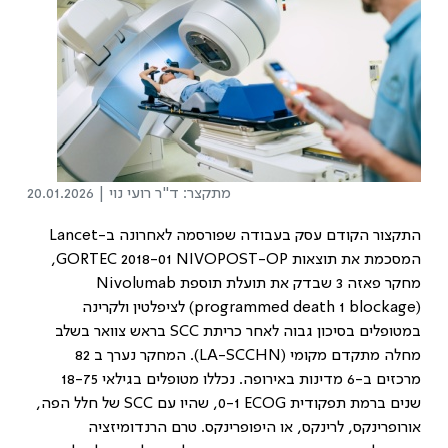
מתקצר: ד"ר רועי נוי
20.01.2026 |
התקצור הקודם עסק בעבודה שפורסמה לאחרונה ב-
Lancet
המסכמת את תוצאות
GORTEC 2018-01 NIVOPOST-OP
,
מחקר פאזה 3 שבדק את תועלת תוספת
Nivolumab
(programmed death 1 blockage)
לציפלטין ולקרינה
במטופלים בסיכון גבוה לאחר כריתת
SCC
בראש צוואר בשלב
מחלה מתקדם מקומי (
LA-SCCHN
). המחקר נערך ב 82
מרכזים ב-6 מדינות באירופה. נכללו מטופלים בגילאי 18-75
שנים ברמת תפקודית
ECOG
0-1, שהיו עם
SCC
של חלל הפה,
אורופרינקס, לרינקס, או היפופרינקס. טרם הרנדומיזציה