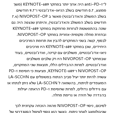
ל־
anti-PD-1
היה ארוך יותר במחקר
KEYNOTE-689
(משך
ממוצע, 0.7 חודשים בשלב הניאו-אדג'ובנטי ו־9.7 חודשים
בשלב המשולב והאדג'ובנטי) מאשר ב
NIVOPOST-OP
(7.4
חודשים בשלב המשולב והאדג'ובנטי), והיתרון שנצפה היה גם
שונה בהתפשטות לגרורות מרוחקות במחקר
KEYNOTE-689
ובחזרת מחלה מקומית-אזורית במחקר
NIVOPOST-OP
.
לבסוף, קשה בשני המחקרים להבין את תרומת המרכיבים
היחידים, שכן במחקר
KEYNOTE-689
היו מרכיבים
ניאו-אדג'ובנטיים, משולבים עם קרינה, ואדג'ובנטיים, בעוד
שבמחקר
NIVOPOST-OP
היו רק שלבים משולבים
ואדג'ובנטיים. למרות ההבדלים הללו, תוצאות שני המחקרים,
NIVOPOST-OP
ו־
KEYNOTE-689
, מציעות כי חסימת
PD-1
עשויה להיות יותר יעיל סביב הנתוח במטופלים עם
LA-SCCHN
המועמדים לניתוח, בהשוואה ל
LA-SCCHN
שלא ניתן לנתחו או
עם גידולים גדולים, למרות שחסימת
PD-1
הראתה יעילות
בהגדרה של חזרה או גרימת מחלה.
לסיכום, ניסוי
NIVOPOST-OP
מהווה הוכחה עקרונית לכך
שניבולומאב לאחר ניתוח, כאשר הוא נוסף לטיפול הסטנדרטי של