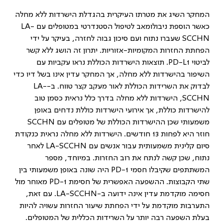
המחקר השיג את מטרתו העיקרית בהגדלת הישרדות ללא מחלה
כאשר הוספת ניבולומאב לטיפול הסטנדרטי במטופלים עם
LA-
SCCHN
שעברו נתוח ועם סיכון גבוה לחזרה, בעיקר על ידי
הפחתת החזרות המקומיות-אזוריות. יתרון זה הושג ללא קשר
לביטוי
PD-L1
. תוצאות הישרדות הכוללת נראו עקביות עם
השיפור בהישרדות ללא מחלה, אך המחקר עדין אינו בשל דיו כדי
לבדוק את השרידות הכוללת לאור מעקב קצר טווח. ב-
LA-
SCCHN
, הישרדות ללא מחלה בדרך כלל נראית כסמן טוב
להישרדות כוללת, אך אירועי הישרדות כוללת נדחים באופן
משמעותי שכן ההישרדות הכוללת של מטופלים עם
SCCHN
חוזר היא לפחות 13 חודשים. הישרדות ללא מחלה נראית כנקודת
סיום קלינית משמעותית עבור אנשים עם
LA-SCCHN
לאחר
נתוח, שכן קשה לנתח את רוב החזרות. במיוחד, מספר
המשתתפים שקיבלו חסמי
PD-1
היה שונה באופן משמעותי בין
שתי הקבוצות. ההשפעה האפשרית של חסימת
PD-1
מאוחר מול
חסימה מוקדמת עדין אינה ידועה ב-
LA-SCCHN
. עם זאת,
התערבות מוקדמת על ידי הפחתת שיעור החזרות עשויה להיות
בעלת השפעה רבה יותר על השרידות הכללית של המטופלים.