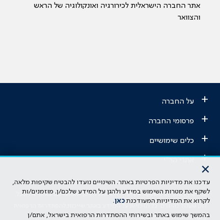
אתר החברה הישראלית לכירורגיה ואונקולוגיה של הראש
והצוואר
+
על החברה
+
פרסומי החברה
+
כלים שימושיים
+
אתרי הר"י
×
עדכנו את מדיניות הפרטיות באתר. השינויים נועדו להבטיח שקיפות מלאה,
הבהרה משפטית: כל נושא המופיע באתר זה נועד להשכלה בלבד ואין לראות
לשקף את מטרות השימוש במידע ולהגן על המידע שלכם/ן. מוזמנים/ות
בו ייעוץ רפואי או משפטי. אין הר"י אחראית לתוכן המתפרסם באתר זה ולכל
לקרוא את המדיניות המעודכנת
כאן
.
נזק שעלול להיגרם. כל הזכויות על המידע באתר שייכות להסתדרות הרפואית
בהמשך שימוש באתר ובשירותי ההסתדרות הרפואית בישראל, אתם/ן
בישראל.
מדיניות הפרטיות